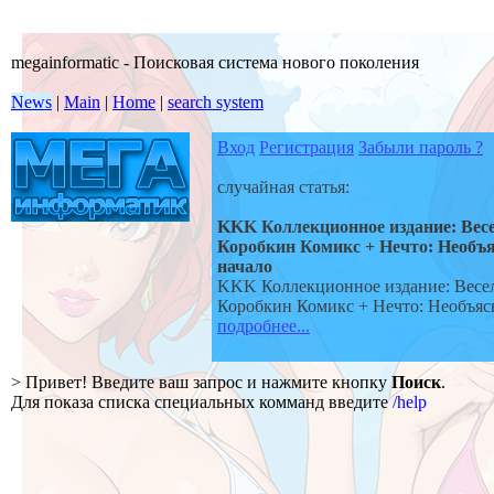
megainformatic - Поисковая система нового поколения
News
|
Main
|
Home
|
search system
Вход
Регистрация
Забыли пароль ?
случайная статья:
KKK Коллекционное издание: Вес
Коробкин Комикс + Нечто: Необъя
начало
KKK Коллекционное издание: Весе
Коробкин Комикс + Нечто: Необъяс
подробнее...
> Привет! Введите ваш запрос и нажмите кнопку
Поиск
.
Для показа списка специальных комманд введите
/help