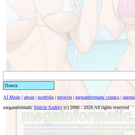
Поиск
AI Mode
|
about
|
portfolio
|
projects
|
megainformatic comics
|
sitem
megainformatic
Sinicin Andrey
(c) 2006 - 2026 All rights reserved