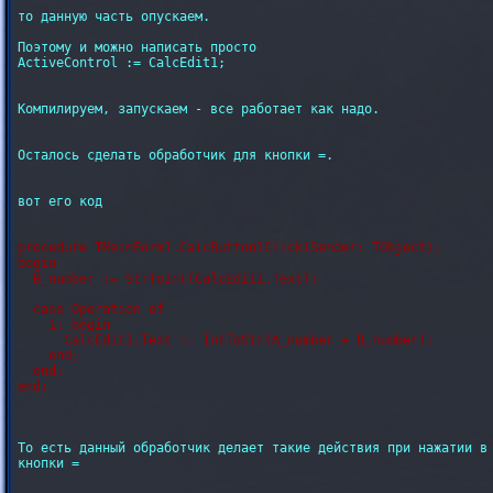
то данную часть опускаем.

Поэтому и можно написать просто

ActiveControl := CalcEdit1;

Компилируем, запускаем - все работает как надо.

Осталось сделать обработчик для кнопки =.

вот его код

procedure TMainForm1.CalcButton1Click(Sender: TObject);

begin

  B_number := StrToInt(CalcEdit1.Text);

  case Operation of

    1: begin

      CalcEdit1.Text := IntToStr(A_number + B_number);

    end;    

  end;

То есть данный обработчик делает такие действия при нажатии в 
кнопки =
