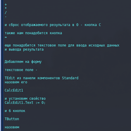
+

*

/

-

и сброс отображаемого результата в 0 - кнопка C

также нам понадобится кнопка

=

еще понадобится текстовое поле для ввода исходных данных

и вывода результата

Добавляем на форму

текстовое поле -

TEdit из панели компонентов Standard

назовем его

CalcEdit1

и установим свойство

CalcEdit1.Text := 0;

и 6 кнопок

TButton

назовем
