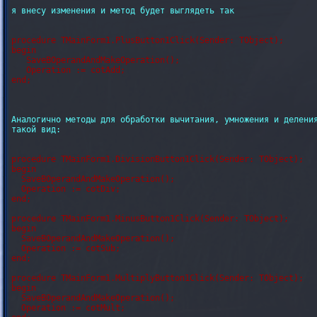
я внесу изменения и метод будет выглядеть так

procedure TMainForm1.PlusButton1Click(Sender: TObject);

begin

   SaveBOperandAndMakeOperation();

   Operation := cotAdd;

Аналогично методы для обработки вычитания, умножения и деления
такой вид:

procedure TMainForm1.DivisionButton1Click(Sender: TObject);

begin

  SaveBOperandAndMakeOperation();

  Operation := cotDiv;

end;

procedure TMainForm1.MinusButton1Click(Sender: TObject);

begin

  SaveBOperandAndMakeOperation();

  Operation := cotSub;

end;

procedure TMainForm1.MultiplyButton1Click(Sender: TObject);

begin

  SaveBOperandAndMakeOperation();

  Operation := cotMult;
