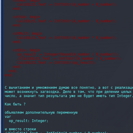
    cotAdd: begin

      CalcEdit1.Text := IntToStr(A_number + B_number);

    end;

    cotSub: begin

      CalcEdit1.Text := IntToStr(A_number - B_number);

    end;

    cotMult: begin

      CalcEdit1.Text := IntToStr(A_number * B_number);

    end;

    cotDiv: begin

      op_result := Integer(Round(A_number / B_number));

      //CalcEdit1.Text := IntToStr(A_number / B_number);

      CalcEdit1.Text := IntToStr(op_result);

    end;   

  end;

С вычитанием и умножением думаю все понятно, а вот с реализаци
может возникнуть загвоздка. Дело в том, что при делении целых 
число, а значит тип результата уже не будет иметь тип Integer.
Как быть ?

объявляем дополнительную переменную

var

  op_result: Integer;

и вместо строки
