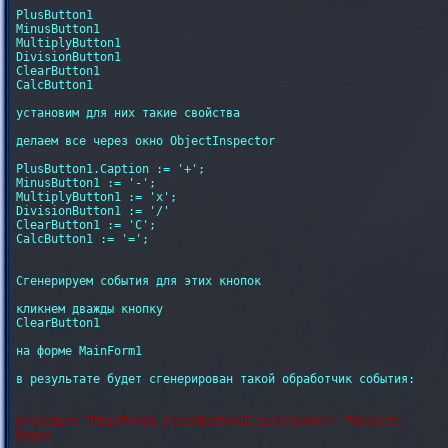
PlusButton1

MinusButton1

MultiplyButton1

DivisionButton1

ClearButton1

CalcButton1

установим для них такие свойства

делаем все через окно ObjectInspector

PlusButton1.Caption := '+';

MinusButton1 := '-';

MultiplyButton1 := 'х';

DivisionButton1 := '/'

ClearButton1 := 'C';

CalcButton1 := '=';

Сгенерируем события для этих кнопок

кликнем дважды кнопку

ClearButton1

на форме MainForm1

в результате будет сгенерирован такой обработчик события:

procedure TMainForm1.ClearButton1Click(Sender: TObject);

begin
