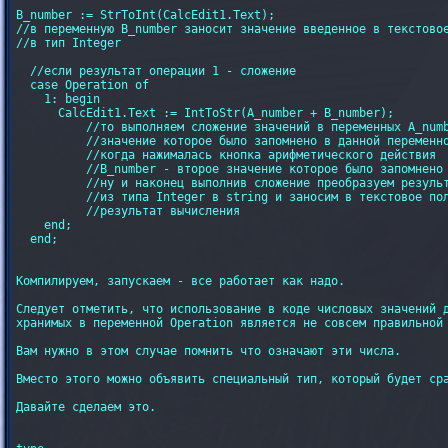
B_number := StrToInt(CalcEdit1.Text); 

//в переменную B_number заносит значение введенное в текстовое
//в тип Integer

  //если результат операции 1 - сложение

  case Operation of

    1: begin

      CalcEdit1.Text := IntToStr(A_number + B_number); 

	  //то выполняем сложение значений в переменных A_number - наше первое введенное

	  //значение которое было запомнено в данной переменной

	  //когда нажималась кнопка арифметического действия

	  //B_number - второе значение которое было запомнено в вышеуказанной строке кода

	  //ну и наконец выполнив сложение преобразуем результат

	  //из типа Integer в string и заносим в текстовое поле - чтобы отобразить

	  //результат вычисления

    end;    

  end;

Компилируем, запускаем - все работает как надо.

Следует отметить, что использование в коде числовых значений д
хранимых в переменной Operation является не совсем правильной 
Вам нужно в этом случае помнить что означают эти числа.

Вместо этого можно объявить специальный тип, который будет сра
Давайте сделаем это.
