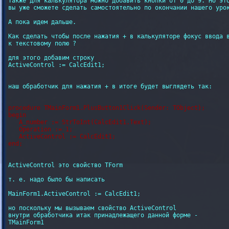
Также для калькулятора можно добавить кнопки от 0 до 9. Но это
вы уже сможете сделать самостоятельно по окончании нашего урок
А пока идем дальше.

Как сделать чтобы после нажатия + в калькуляторе фокус ввода в
к текстовому полю ?

для этого добавим строку

ActiveControl := CalcEdit1;

наш обработчик для нажатия + в итоге будет выглядеть так:

procedure TMainForm1.PlusButton1Click(Sender: TObject);

begin

   A_number := StrToInt(CalcEdit1.Text);

   Operation := 1;

   ActiveControl := CalcEdit1;

ActiveControl это свойство TForm

т. е. надо было бы написать

MainForm1.ActiveControl := CalcEdit1;

но поскольку мы вызываем свойство ActiveControl

внутри обработчика итак принадлежащего данной форме -

TMainForm1
