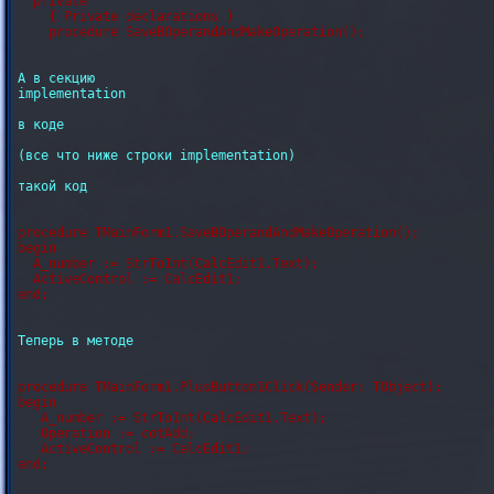
  private

    { Private declarations }

А в секцию 

implementation

в коде 

(все что ниже строки implementation)

такой код

procedure TMainForm1.SaveBOperandAndMakeOperation();

begin

  A_number := StrToInt(CalcEdit1.Text);

  ActiveControl := CalcEdit1;

Теперь в методе

procedure TMainForm1.PlusButton1Click(Sender: TObject);

begin

   A_number := StrToInt(CalcEdit1.Text);

   Operation := cotAdd;

   ActiveControl := CalcEdit1;
