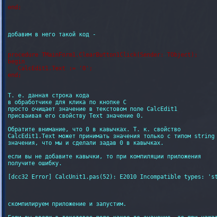
добавим в него такой код -

procedure TMainForm1.ClearButton1Click(Sender: TObject);

begin

   CalcEdit1.Text := '0';

Т. е. данная строка кода

в обработчике для клика по кнопке C

просто очищает значение в текстовом поле CalcEdit1

присваивая его свойству Text значение 0.

Обратите внимание, что 0 в кавычках. Т. к. свойство

CalcEdit1.Text может принимать значения только с типом string 
значения, что мы и сделали задав 0 в кавычках.

если вы не добавите кавычки, то при компиляции приложения

получите ошибку.

[dcc32 Error] CalcUnit1.pas(52): E2010 Incompatible types: 'st
скомпилируем приложение и запустим.
