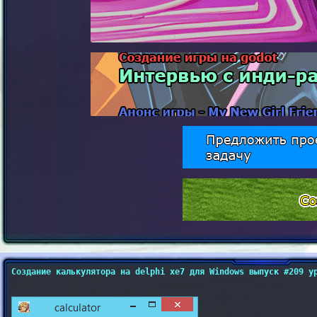
Создание калькулятора на delphi xe7 для Windows выпуск #209 у