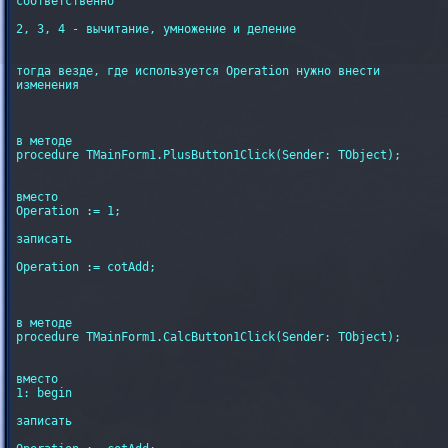
соответственно

2, 3, 4 - вычитание, умножение и деление

тогда везде, где используется Operation нужно внести

изменения

в методе

procedure TMainForm1.PlusButton1Click(Sender: TObject);

вместо

Operation := 1;

записать

Operation := cotAdd;

в методе

procedure TMainForm1.CalcButton1Click(Sender: TObject);

вместо

1: begin

записать
