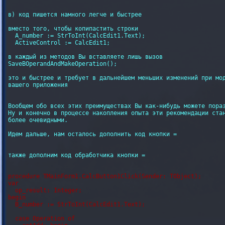
в) код пишется намного легче и быстрее

вместо того, чтобы копипастить строки

  A_number := StrToInt(CalcEdit1.Text);

  ActiveControl := CalcEdit1;

в каждый из методов Вы вставляете лишь вызов

SaveBOperandAndMakeOperation(); 

это и быстрее и требует в дальнейшем меньших изменений при мод
вашего приложения

Вообщем обо всех этих преимуществах Вы как-нибудь можете пораз
Ну и конечно в процессе накопления опыта эти рекомендации стан
более очевидными.

Идем дальше, нам осталось дополнить код кнопки =

также дополним код обработчика кнопки =

procedure TMainForm1.CalcButton1Click(Sender: TObject);

var

  op_result: Integer;

begin

  B_number := StrToInt(CalcEdit1.Text);

  case Operation of
