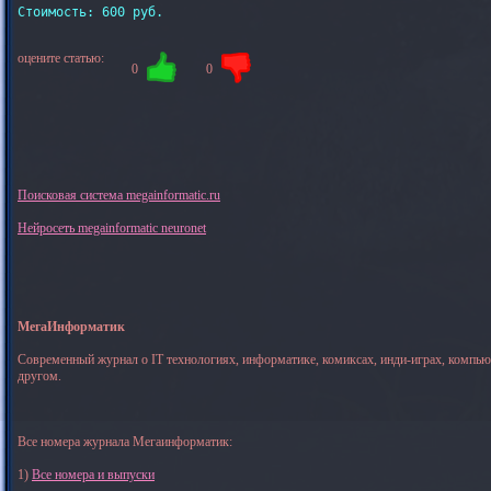
Стоимость: 600 руб.

оцените статью:
0
0
Поисковая система megainformatic.ru
Нейросеть megainformatic neuronet
МегаИнформатик
Современный журнал о IT технологиях, информатике, комиксах, инди-играх, компь
другом.
Все номера журнала Мегаинформатик:
1)
Все номера и выпуски