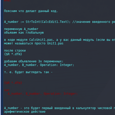
Поясним что делает данный код.

A_number := StrToInt(CalcEdit1.Text); //значение введенного ре
переменную A_number

объявим как глобальную

в коде модуля CalcUnit1.pas, а у вас данный модуль (если вы ег
может называться просто Unit1.pas

после строки

{$R *.dfm}

добавим объявление 3х переменных:

A_number, B_number, Operation: Integer;

т. е. будет выглядеть так -

{$R *.dfm}

var

A_number - это будет первый введенный в калькулятор числовой п
арифметическое действие
