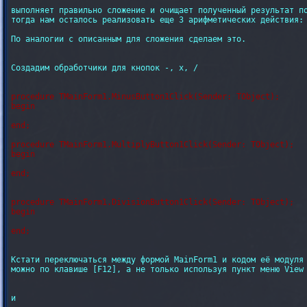
выполняет правильно сложение и очищает полученный результат по
тогда нам осталось реализовать еще 3 арифметических действия: 
По аналогии с описанным для сложения сделаем это.

Создадим обработчики для кнопок -, x, /

procedure TMainForm1.MinusButton1Click(Sender: TObject);

begin

end;

procedure TMainForm1.MultiplyButton1Click(Sender: TObject);

begin

end;

procedure TMainForm1.DivisionButton1Click(Sender: TObject);

begin

Кстати переключаться между формой MainForm1 и кодом её модуля 
можно по клавише [F12], а не только используя пункт меню View 
и 
