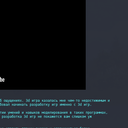
б ощущениях. 3d игра казалась мне чем-то недостижимым и

бовал начинать разработку игр именно с 3d игр.

тии умений и навыков моделирования в таких программах,

 разработка 3d игр не покажется вам слишком уж 
