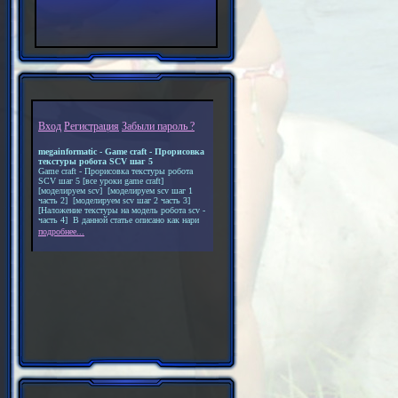
Вход
Регистрация
Забыли пароль ?
megainformatic - Game craft - Прорисовка
текстуры робота SCV шаг 5
Game craft - Прорисовка текстуры робота
SCV шаг 5 [все уроки game craft]
[моделируем scv] [моделируем scv шаг 1
часть 2] [моделируем scv шаг 2 часть 3]
[Наложение текстуры на модель робота scv -
часть 4] В данной статье описано как нари
подробнее...