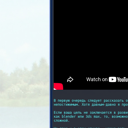
В первую очередь следует рассказать о
непостижимым. Хотя давным-давно я про
Если ваша цель не заключается в разви
как blender или 3ds max, то, возможно
сложной.
