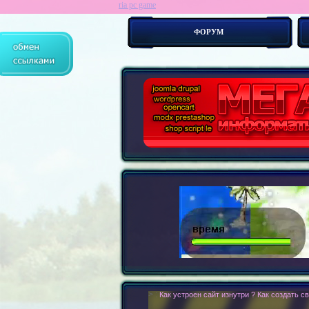
ria pc game
ФОРУМ
> :
Как устроен сайт изнутри ? Как создать с