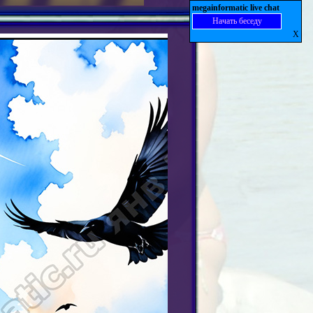
megainformatic live chat
Начать беседу
X