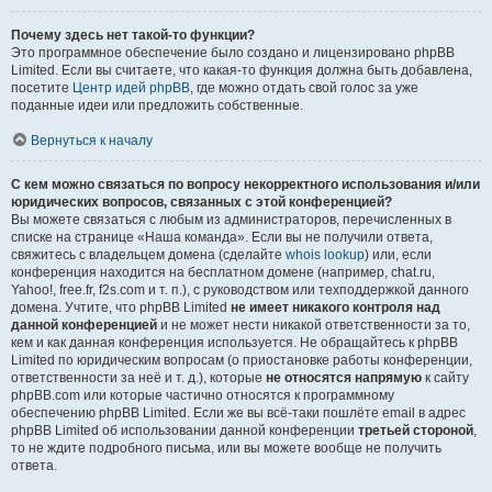
Почему здесь нет такой-то функции?
Это программное обеспечение было создано и лицензировано phpBB
Limited. Если вы считаете, что какая-то функция должна быть добавлена,
посетите
Центр идей phpBB
, где можно отдать свой голос за уже
поданные идеи или предложить собственные.
Вернуться к началу
С кем можно связаться по вопросу некорректного использования и/или
юридических вопросов, связанных с этой конференцией?
Вы можете связаться с любым из администраторов, перечисленных в
списке на странице «Наша команда». Если вы не получили ответа,
свяжитесь с владельцем домена (сделайте
whois lookup
) или, если
конференция находится на бесплатном домене (например, chat.ru,
Yahoo!, free.fr, f2s.com и т. п.), с руководством или техподдержкой данного
домена. Учтите, что phpBB Limited
не имеет никакого контроля над
данной конференцией
и не может нести никакой ответственности за то,
кем и как данная конференция используется. Не обращайтесь к phpBB
Limited по юридическим вопросам (о приостановке работы конференции,
ответственности за неё и т. д.), которые
не относятся напрямую
к сайту
phpBB.com или которые частично относятся к программному
обеспечению phpBB Limited. Если же вы всё-таки пошлёте email в адрес
phpBB Limited об использовании данной конференции
третьей стороной
,
то не ждите подробного письма, или вы можете вообще не получить
ответа.