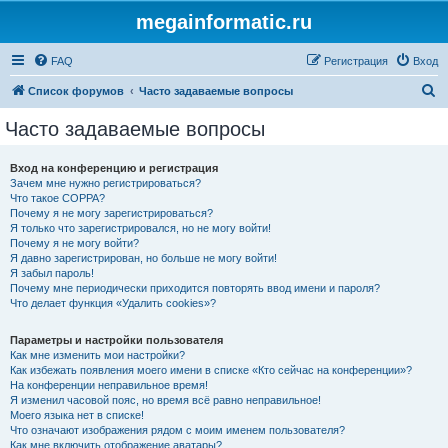
megainformatic.ru
FAQ
Регистрация
Вход
П
Список форумов
Часто задаваемые вопросы
о
Часто задаваемые вопросы
и
с
Вход на конференцию и регистрация
Зачем мне нужно регистрироваться?
к
Что такое COPPA?
Почему я не могу зарегистрироваться?
Я только что зарегистрировался, но не могу войти!
Почему я не могу войти?
Я давно зарегистрирован, но больше не могу войти!
Я забыл пароль!
Почему мне периодически приходится повторять ввод имени и пароля?
Что делает функция «Удалить cookies»?
Параметры и настройки пользователя
Как мне изменить мои настройки?
Как избежать появления моего имени в списке «Кто сейчас на конференции»?
На конференции неправильное время!
Я изменил часовой пояс, но время всё равно неправильное!
Моего языка нет в списке!
Что означают изображения рядом с моим именем пользователя?
Как мне включить отображение аватары?