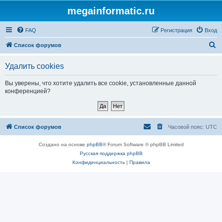
megainformatic.ru
FAQ
Регистрация
Вход
П
Список форумов
о
Удалить cookies
и
с
Вы уверены, что хотите удалить все cookie, установленные данной
конференцией?
к
Список форумов
Часовой пояс:
UTC
Создано на основе
phpBB
® Forum Software © phpBB Limited
Русская поддержка phpBB
Конфиденциальность
|
Правила