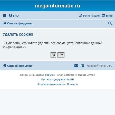
megainformatic.ru
FAQ
Регистрация
Вход
П
Список форумов
о
Удалить cookies
и
с
Вы уверены, что хотите удалить все cookie, установленные данной
конференцией?
к
Список форумов
Часовой пояс:
UTC
Создано на основе
phpBB
® Forum Software © phpBB Limited
Русская поддержка phpBB
Конфиденциальность
|
Правила