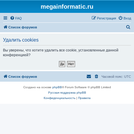
megainformatic.ru
FAQ
Регистрация
Вход
П
Список форумов
о
Удалить cookies
и
с
Вы уверены, что хотите удалить все cookie, установленные данной
конференцией?
к
Список форумов
Часовой пояс:
UTC
Создано на основе
phpBB
® Forum Software © phpBB Limited
Русская поддержка phpBB
Конфиденциальность
|
Правила