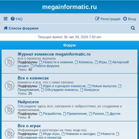
megainformatic.ru
FAQ
Регистрация
Вход
П
Список форумов
о
Текущее время: Вс авг 09, 2026 7:50 am
и
Форум
с
Журнал комиксов megainformatic.ru
к
все о проектах журнала
Подфорумы:
Новости и новинки
,
Комиксы
,
Игры
,
Авторский
раздел
,
Работа форума
Темы:
40
Все о комиксах
Комиксы и все, что с ними связано
Подфорумы:
Идеи и сценарии комиксов
,
Новые выпуски
,
Предложения
,
Обсуждаем комиксы
,
Конкурсы
Темы:
25
Нейросети
Обсуждаем здесь все, связанное с нейросетями, их созданием и
применением.
Подфорумы:
Разработка
,
Применение
,
Разное
,
Другое
Темы:
8
Все о играх
Информация и разговоры на тему инди игр.
Подфорумы:
Инди игры
,
Новинки и находки
,
Новости
,
Обсуждение игр и проектов