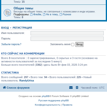
Темы:
15
Общие темы
Беседы на общие темы, не связанные с комиксами и инди играми.
Подфорумы:
Флейм
,
Не в тему
,
Разное
Темы:
8
ВХОД
•
РЕГИСТРАЦИЯ
Имя пользователя:
Пароль:
Забыли пароль?
Запомнить меня
КТО СЕЙЧАС НА КОНФЕРЕНЦИИ
Всего
3
посетителя :: 0 зарегистрированных, 0 скрытых и 3 гостя (основано на
активности пользователей за последние 5 минут)
Больше всего посетителей (
3362
) здесь было Вт фев 03, 2026 3:24 pm
СТАТИСТИКА
Всего сообщений:
297
• Всего тем:
94
• Всего пользователей:
225
• Новый
пользователь:
RandyUrisa
Список форумов
Часовой пояс:
UTC
Создано на основе
phpBB
® Forum Software © phpBB Limited
Русская поддержка phpBB
Конфиденциальность
|
Правила