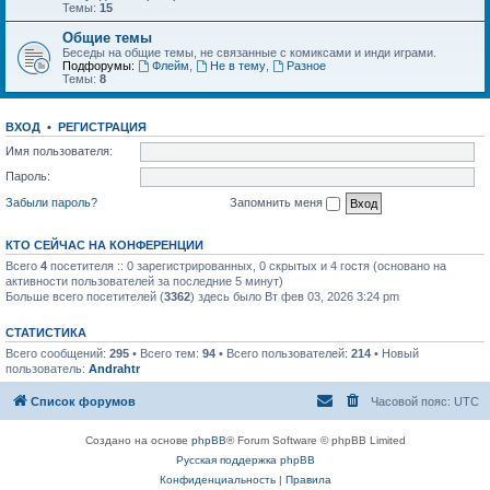
Темы:
15
Общие темы
Беседы на общие темы, не связанные с комиксами и инди играми.
Подфорумы:
Флейм
,
Не в тему
,
Разное
Темы:
8
ВХОД
•
РЕГИСТРАЦИЯ
Имя пользователя:
Пароль:
Забыли пароль?
Запомнить меня
КТО СЕЙЧАС НА КОНФЕРЕНЦИИ
Всего
4
посетителя :: 0 зарегистрированных, 0 скрытых и 4 гостя (основано на
активности пользователей за последние 5 минут)
Больше всего посетителей (
3362
) здесь было Вт фев 03, 2026 3:24 pm
СТАТИСТИКА
Всего сообщений:
295
• Всего тем:
94
• Всего пользователей:
214
• Новый
пользователь:
Andrahtr
Список форумов
Часовой пояс:
UTC
Создано на основе
phpBB
® Forum Software © phpBB Limited
Русская поддержка phpBB
Конфиденциальность
|
Правила