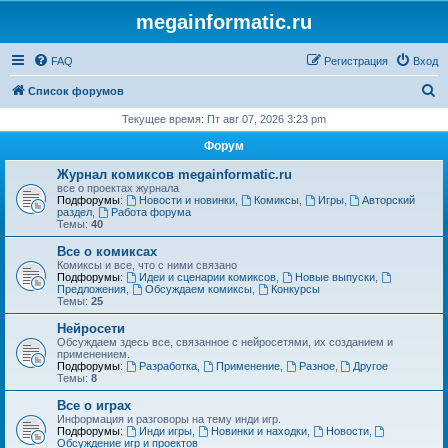
megainformatic.ru
FAQ
Регистрация
Вход
П
Список форумов
о
Текущее время: Пт авг 07, 2026 3:23 pm
и
Форум
с
Журнал комиксов megainformatic.ru
к
все о проектах журнала
Подфорумы:
Новости и новинки
,
Комиксы
,
Игры
,
Авторский
раздел
,
Работа форума
Темы:
40
Все о комиксах
Комиксы и все, что с ними связано
Подфорумы:
Идеи и сценарии комиксов
,
Новые выпуски
,
Предложения
,
Обсуждаем комиксы
,
Конкурсы
Темы:
25
Нейросети
Обсуждаем здесь все, связанное с нейросетями, их созданием и
применением.
Подфорумы:
Разработка
,
Применение
,
Разное
,
Другое
Темы:
8
Все о играх
Информация и разговоры на тему инди игр.
Подфорумы:
Инди игры
,
Новинки и находки
,
Новости
,
Обсуждение игр и проектов