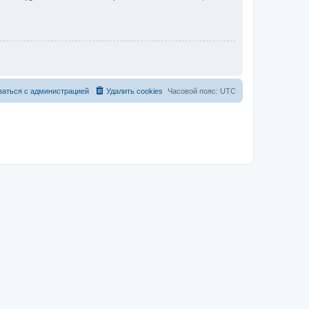
заться с администрацией
Удалить cookies
Часовой пояс:
UTC