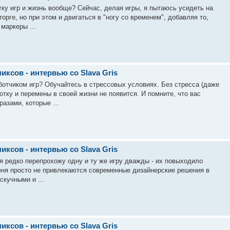
тку игр и жизнь вообще? Сейчас, делая игры, я пытаюсь усидеть на
торге, но при этом и двигаться в "ногу со временем", добавляя то,
 маркеры ...
ксов - интервью со Slava Gris
аботчиком игр? Обучайтесь в стрессовых условиях. Без стресса (даже
тку и перемены в своей жизни не появится. И помните, что вас
азами, которые ...
ксов - интервью со Slava Gris
- я редко перепрохожу одну и ту же игру дважды - их повыходило
еня просто не привлекаются современные дизайнерские решения в
скучными и ...
ксов - интервью со Slava Gris