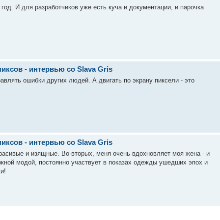
год. И для разработчиков уже есть куча и документации, и парочка
ксов - интервью со Slava Gris
авлять ошибки других людей. А двигать по экрану пиксели - это
ксов - интервью со Slava Gris
расивые и изящные. Во-вторых, меня очень вдохновляет моя жена - и
ажной модой, постоянно участвует в показах одежды ушедших эпох и
и!