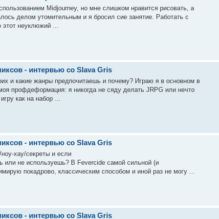
спользованием Midjourney, но мне слишком нравится рисовать, а
лось делом утомительным и я бросил сие занятие. Работать с
 этот неуклюжий ...
ксов - интервью со Slava Gris
воих и какие жанры предпочитаешь и почему? Играю я в основном в
 моя профдеформация: я никогда не сяду делать JRPG или нечто
игру как на набор ...
ксов - интервью со Slava Gris
/ноу-хау/секреты и если
шь или не используешь? В Fevercide самой сильной (и
мирую покадрово, классическим способом и иной раз не могу ...
ксов - интервью со Slava Gris