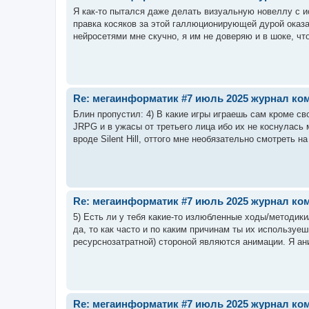
Я как-то пытался даже делать визуальную новеллу с и
правка косяков за этой галлюционирующей дурой оказа
нейросетями мне скучно, я им не доверяю и в шоке, что
Re: мегаинформатик #7 июль 2025 журнал коми
Блин пропустил: 4) В какие игры играешь сам кроме с
JRPG и в ужасы от третьего лица ибо их не коснулась
вроде Silent Hill, оттого мне необязательно смотреть на 
Re: мегаинформатик #7 июль 2025 журнал коми
5) Есть ли у тебя какие-то излюбленные ходы/методики
да, то как часто и по каким причинам ты их используе
ресурснозатратной) стороной являются анимации. Я ани
Re: мегаинформатик #7 июль 2025 журнал коми