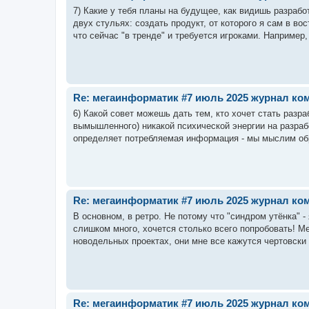
7) Какие у тебя планы на будущее, как видишь разрабо
двух стульях: создать продукт, от которого я сам в вос
что сейчас "в тренде" и требуется игроками. Например,
Re: мегаинформатик #7 июль 2025 журнал коми
6) Какой совет можешь дать тем, кто хочет стать разр
вымышленного) никакой психической энергии на разрабо
определяет потребляемая информация - мы мыслим обр
Re: мегаинформатик #7 июль 2025 журнал коми
В основном, в ретро. Не потому что "синдром утёнка" 
слишком много, хочется столько всего попробовать! М
новодельных проектах, они мне все кажутся чертовски 
Re: мегаинформатик #7 июль 2025 журнал коми