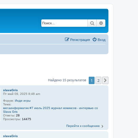
Поиск
Расширенный по
Регистрация
Вход
1
2
След.
Найдено 15 результатов
slavaGris
Пт май 09, 2025 8:48 am
Форум:
Инди игры
Тема:
мегаинформатик #7 июль 2025 журнал комиксов - интервью со
Slava Gris
Ответы:
28
Просмотры:
14475
Перейти к сообщению
slavaGris