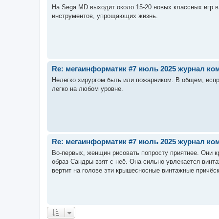
На Sega MD выходит около 15-20 новых классных игр в 
инструментов, упрощающих жизнь.
Re: мегаинформатик #7 июль 2025 журнал коми
Нелегко хирургом быть или пожарником. В общем, испр
легко на любом уровне.
Re: мегаинформатик #7 июль 2025 журнал коми
Во-первых, женщин рисовать попросту приятнее. Они к
образ Сандры взят с неё. Она сильно увлекается винт
вертит на голове эти крышесносные винтажные причёск