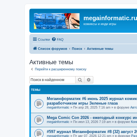
megainformatic.r
комиксы и инди игры
Ссылки
FAQ
Список форумов
Поиск
Активные темы
Активные темы
Перейти к расширенному поиску
Поиск
Расширенный поиск
ТЕМЫ
Мегаинформатик #6 июнь 2025 журнал комик
разработчиком игры Зеленые глаза
megainformatic
»
Пн апр 28, 2025 7:16 am
» в форуме
Авт
Mega Comic Con 2026 - ежегодный конкурс 
megainformatic
»
Пн июл 13, 2026 7:19 am
» в форуме
Кон
#597 журнал Мегаинформатик #8 (32) август 2
megainformatic
»
Пт авг 07, 2026 12:21 pm
» в форуме
Раз