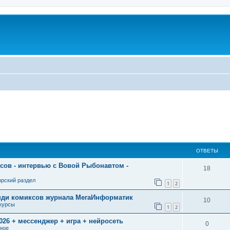
u
ОТВЕТЫ
сов - интервью с Вовой Рыбонавтом -
18
орский раздел
1
2
инди комиксов журнала МегаИнформатик
10
курсы
1
2
026 + мессенджер + игра + нейросеть
0
ное