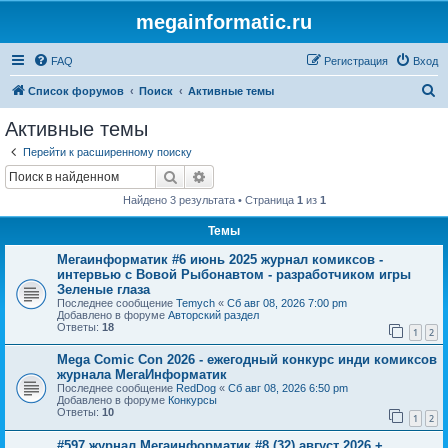
megainformatic.ru
FAQ
Регистрация
Вход
П
Список форумов
Поиск
Активные темы
о
Активные темы
и
Перейти к расширенному поиску
с
Поиск
Расширенный поиск
к
Найдено 3 результата • Страница
1
из
1
Темы
Мегаинформатик #6 июнь 2025 журнал комиксов -
интервью с Вовой Рыбонавтом - разработчиком игры
Зеленые глаза
Последнее сообщение
Temych
«
Сб авг 08, 2026 7:00 pm
Добавлено в форуме
Авторский раздел
Ответы:
18
1
2
Mega Comic Con 2026 - ежегодный конкурс инди комиксов
журнала МегаИнформатик
Последнее сообщение
RedDog
«
Сб авг 08, 2026 6:50 pm
Добавлено в форуме
Конкурсы
Ответы:
10
1
2
#597 журнал Мегаинформатик #8 (32) август 2026 +