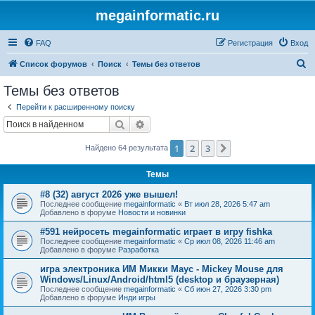
megainformatic.ru
FAQ
Регистрация
Вход
П
Список форумов
Поиск
Темы без ответов
о
Темы без ответов
и
Перейти к расширенному поиску
с
Поиск
Расширенный поиск
к
1
2
3
След.
Найдено 64 результата
Темы
#8 (32) август 2026 уже вышел!
Последнее сообщение
megainformatic
«
Вт июл 28, 2026 5:47 am
Добавлено в форуме
Новости и новинки
#591 нейросеть megainformatic играет в игру fishka
Последнее сообщение
megainformatic
«
Ср июл 08, 2026 11:46 am
Добавлено в форуме
Разработка
игра электроника ИМ Микки Маус - Mickey Mouse для
Windows/Linux/Android/html5 (desktop и браузерная)
Последнее сообщение
megainformatic
«
Сб июн 27, 2026 3:30 pm
Добавлено в форуме
Инди игры