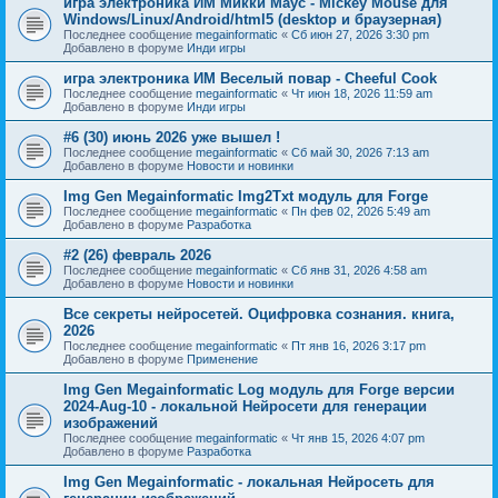
игра электроника ИМ Микки Маус - Mickey Mouse для
Windows/Linux/Android/html5 (desktop и браузерная)
Последнее сообщение
megainformatic
«
Сб июн 27, 2026 3:30 pm
Добавлено в форуме
Инди игры
игра электроника ИМ Веселый повар - Cheeful Cook
Последнее сообщение
megainformatic
«
Чт июн 18, 2026 11:59 am
Добавлено в форуме
Инди игры
#6 (30) июнь 2026 уже вышел !
Последнее сообщение
megainformatic
«
Сб май 30, 2026 7:13 am
Добавлено в форуме
Новости и новинки
Img Gen Megainformatic Img2Txt модуль для Forge
Последнее сообщение
megainformatic
«
Пн фев 02, 2026 5:49 am
Добавлено в форуме
Разработка
#2 (26) февраль 2026
Последнее сообщение
megainformatic
«
Сб янв 31, 2026 4:58 am
Добавлено в форуме
Новости и новинки
Все секреты нейросетей. Оцифровка сознания. книга,
2026
Последнее сообщение
megainformatic
«
Пт янв 16, 2026 3:17 pm
Добавлено в форуме
Применение
Img Gen Megainformatic Log модуль для Forge версии
2024-Aug-10 - локальной Нейросети для генерации
изображений
Последнее сообщение
megainformatic
«
Чт янв 15, 2026 4:07 pm
Добавлено в форуме
Разработка
Img Gen Megainformatic - локальная Нейросеть для