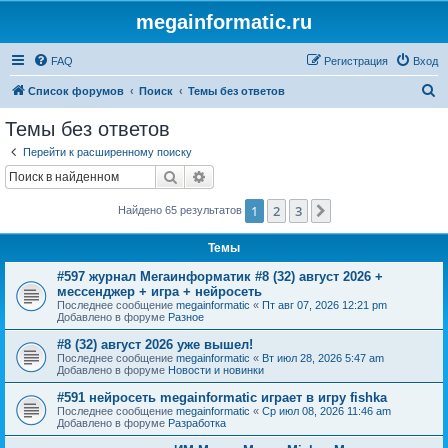
megainformatic.ru
FAQ
Регистрация
Вход
П
Список форумов
Поиск
Темы без ответов
о
Темы без ответов
и
Перейти к расширенному поиску
с
Поиск
Расширенный поиск
к
1
2
3
След.
Найдено 65 результатов
Темы
#597 журнал Мегаинформатик #8 (32) август 2026 +
мессенджер + игра + нейросеть
Последнее сообщение
megainformatic
«
Пт авг 07, 2026 12:21 pm
Добавлено в форуме
Разное
#8 (32) август 2026 уже вышел!
Последнее сообщение
megainformatic
«
Вт июл 28, 2026 5:47 am
Добавлено в форуме
Новости и новинки
#591 нейросеть megainformatic играет в игру fishka
Последнее сообщение
megainformatic
«
Ср июл 08, 2026 11:46 am
Добавлено в форуме
Разработка