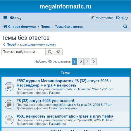
megainformatic.ru
FAQ
Регистрация
Вход
П
Список форумов
Поиск
Темы без ответов
о
Темы без ответов
и
Перейти к расширенному поиску
с
Поиск
Расширенный поиск
к
1
2
3
След.
Найдено 65 результатов
Темы
#597 журнал Мегаинформатик #8 (32) август 2026 +
мессенджер + игра + нейросеть
Последнее сообщение
megainformatic
«
Пт авг 07, 2026 12:21 pm
Добавлено в форуме
Разное
#8 (32) август 2026 уже вышел!
Последнее сообщение
megainformatic
«
Вт июл 28, 2026 5:47 am
Добавлено в форуме
Новости и новинки
#591 нейросеть megainformatic играет в игру fishka
Последнее сообщение
megainformatic
«
Ср июл 08, 2026 11:46 am
Добавлено в форуме
Разработка