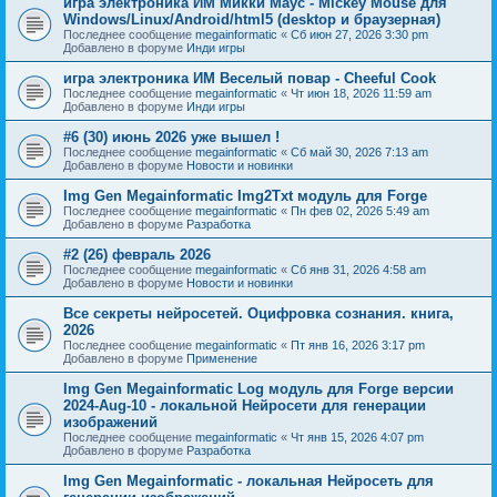
игра электроника ИМ Микки Маус - Mickey Mouse для
Windows/Linux/Android/html5 (desktop и браузерная)
Последнее сообщение
megainformatic
«
Сб июн 27, 2026 3:30 pm
Добавлено в форуме
Инди игры
игра электроника ИМ Веселый повар - Cheeful Cook
Последнее сообщение
megainformatic
«
Чт июн 18, 2026 11:59 am
Добавлено в форуме
Инди игры
#6 (30) июнь 2026 уже вышел !
Последнее сообщение
megainformatic
«
Сб май 30, 2026 7:13 am
Добавлено в форуме
Новости и новинки
Img Gen Megainformatic Img2Txt модуль для Forge
Последнее сообщение
megainformatic
«
Пн фев 02, 2026 5:49 am
Добавлено в форуме
Разработка
#2 (26) февраль 2026
Последнее сообщение
megainformatic
«
Сб янв 31, 2026 4:58 am
Добавлено в форуме
Новости и новинки
Все секреты нейросетей. Оцифровка сознания. книга,
2026
Последнее сообщение
megainformatic
«
Пт янв 16, 2026 3:17 pm
Добавлено в форуме
Применение
Img Gen Megainformatic Log модуль для Forge версии
2024-Aug-10 - локальной Нейросети для генерации
изображений
Последнее сообщение
megainformatic
«
Чт янв 15, 2026 4:07 pm
Добавлено в форуме
Разработка
Img Gen Megainformatic - локальная Нейросеть для