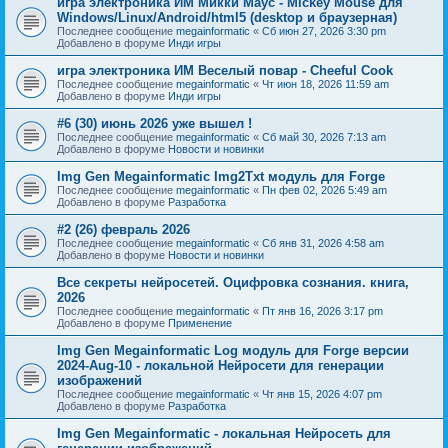
игра электроника ИМ Микки Маус - Mickey Mouse для
Windows/Linux/Android/html5 (desktop и браузерная)
Последнее сообщение
megainformatic
«
Сб июн 27, 2026 3:30 pm
Добавлено в форуме
Инди игры
игра электроника ИМ Веселый повар - Cheeful Cook
Последнее сообщение
megainformatic
«
Чт июн 18, 2026 11:59 am
Добавлено в форуме
Инди игры
#6 (30) июнь 2026 уже вышел !
Последнее сообщение
megainformatic
«
Сб май 30, 2026 7:13 am
Добавлено в форуме
Новости и новинки
Img Gen Megainformatic Img2Txt модуль для Forge
Последнее сообщение
megainformatic
«
Пн фев 02, 2026 5:49 am
Добавлено в форуме
Разработка
#2 (26) февраль 2026
Последнее сообщение
megainformatic
«
Сб янв 31, 2026 4:58 am
Добавлено в форуме
Новости и новинки
Все секреты нейросетей. Оцифровка сознания. книга,
2026
Последнее сообщение
megainformatic
«
Пт янв 16, 2026 3:17 pm
Добавлено в форуме
Применение
Img Gen Megainformatic Log модуль для Forge версии
2024-Aug-10 - локальной Нейросети для генерации
изображений
Последнее сообщение
megainformatic
«
Чт янв 15, 2026 4:07 pm
Добавлено в форуме
Разработка
Img Gen Megainformatic - локальная Нейросеть для