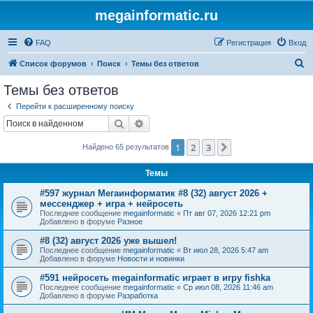
megainformatic.ru
FAQ
Регистрация
Вход
П
Список форумов
Поиск
Темы без ответов
о
Темы без ответов
и
Перейти к расширенному поиску
с
Поиск
Расширенный поиск
к
1
2
3
След.
Найдено 65 результатов
Темы
#597 журнал Мегаинформатик #8 (32) август 2026 +
мессенджер + игра + нейросеть
Последнее сообщение
megainformatic
«
Пт авг 07, 2026 12:21 pm
Добавлено в форуме
Разное
#8 (32) август 2026 уже вышел!
Последнее сообщение
megainformatic
«
Вт июл 28, 2026 5:47 am
Добавлено в форуме
Новости и новинки
#591 нейросеть megainformatic играет в игру fishka
Последнее сообщение
megainformatic
«
Ср июл 08, 2026 11:46 am
Добавлено в форуме
Разработка