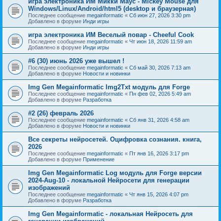
игра электроника ИМ Микки Маус - Mickey Mouse для
Windows/Linux/Android/html5 (desktop и браузерная)
Последнее сообщение
megainformatic
«
Сб июн 27, 2026 3:30 pm
Добавлено в форуме
Инди игры
игра электроника ИМ Веселый повар - Cheeful Cook
Последнее сообщение
megainformatic
«
Чт июн 18, 2026 11:59 am
Добавлено в форуме
Инди игры
#6 (30) июнь 2026 уже вышел !
Последнее сообщение
megainformatic
«
Сб май 30, 2026 7:13 am
Добавлено в форуме
Новости и новинки
Img Gen Megainformatic Img2Txt модуль для Forge
Последнее сообщение
megainformatic
«
Пн фев 02, 2026 5:49 am
Добавлено в форуме
Разработка
#2 (26) февраль 2026
Последнее сообщение
megainformatic
«
Сб янв 31, 2026 4:58 am
Добавлено в форуме
Новости и новинки
Все секреты нейросетей. Оцифровка сознания. книга,
2026
Последнее сообщение
megainformatic
«
Пт янв 16, 2026 3:17 pm
Добавлено в форуме
Применение
Img Gen Megainformatic Log модуль для Forge версии
2024-Aug-10 - локальной Нейросети для генерации
изображений
Последнее сообщение
megainformatic
«
Чт янв 15, 2026 4:07 pm
Добавлено в форуме
Разработка
Img Gen Megainformatic - локальная Нейросеть для