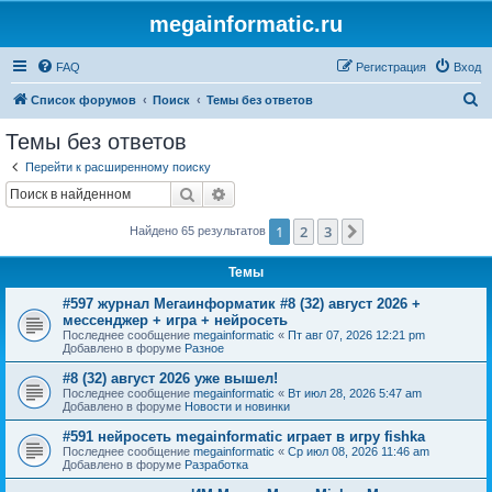
megainformatic.ru
FAQ
Регистрация
Вход
П
Список форумов
Поиск
Темы без ответов
о
Темы без ответов
и
Перейти к расширенному поиску
с
Поиск
Расширенный поиск
к
1
2
3
След.
Найдено 65 результатов
Темы
#597 журнал Мегаинформатик #8 (32) август 2026 +
мессенджер + игра + нейросеть
Последнее сообщение
megainformatic
«
Пт авг 07, 2026 12:21 pm
Добавлено в форуме
Разное
#8 (32) август 2026 уже вышел!
Последнее сообщение
megainformatic
«
Вт июл 28, 2026 5:47 am
Добавлено в форуме
Новости и новинки
#591 нейросеть megainformatic играет в игру fishka
Последнее сообщение
megainformatic
«
Ср июл 08, 2026 11:46 am
Добавлено в форуме
Разработка