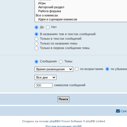
Да
Нет
В названиях тем и текстах сообщений
Только в текстах сообщений
Только по названию темы
Только в первом сообщении темы
Сообщения
Темы
по возрастанию
по убыван
символов сообщений
Свя
Создано на основе
phpBB
® Forum Software © phpBB Limited
Русская поддержка phpBB