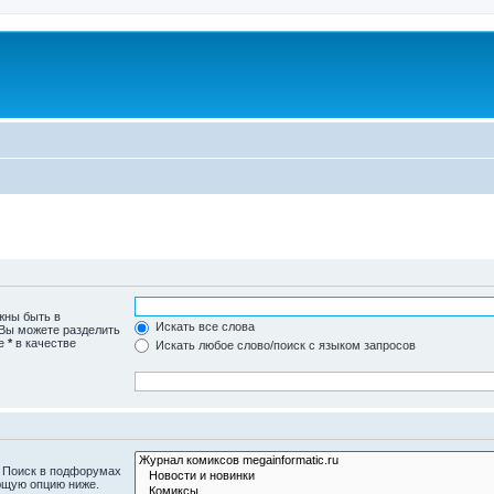
u
жны быть в
Искать все слова
 Вы можете разделить
те
*
в качестве
Искать любое слово/поиск с языком запросов
. Поиск в подфорумах
ющую опцию ниже.