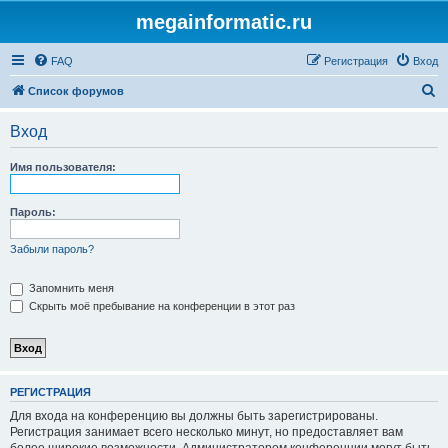
megainformatic.ru
FAQ
Регистрация
Вход
П
Список форумов
о
Вход
и
с
Имя пользователя:
к
Пароль:
Забыли пароль?
Запомнить меня
Скрыть моё пребывание на конференции в этот раз
РЕГИСТРАЦИЯ
Для входа на конференцию вы должны быть зарегистрированы.
Регистрация занимает всего несколько минут, но предоставляет вам
более широкие возможности. Администратором конференции могут быть