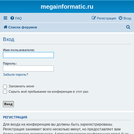
megainformatic.ru
FAQ
Регистрация
Вход
П
Список форумов
о
Вход
и
с
Имя пользователя:
к
Пароль:
Забыли пароль?
Запомнить меня
Скрыть моё пребывание на конференции в этот раз
РЕГИСТРАЦИЯ
Для входа на конференцию вы должны быть зарегистрированы.
Регистрация занимает всего несколько минут, но предоставляет вам
более широкие возможности. Администратором конференции могут быть