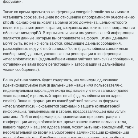
форумами.
Также во время просмотра конференции «megainformatic.ru» мы можем
установить cookies, внешние по отношению к программному обеспечению
phpBB, однако они выходят за рамки этого документа, целью которого
является рассмотрение страниц, созданных исключительно программным
обеспечением phpBB. Вторым источником получения вашей информации
являются данные, которые вы отправляете на форум. Этими данными
могут быть, но не исчерпываются, следующие данные: сообщения,
размещённые под учётной записью Гостя (в дальнейшем «анонимные
сообщения»), данные, указанные при регистрации в конференции
«megainformatic.ru» (в дальнейшем «ваша учётная запись») и сообщения,
оставленные вами после регистрации и авторизации (в дальнейшем
«ваши сообщения»).
Ваша учётная запись будет содержать, как минимум, однозначно
идентифицируемое имя (в дальнейшем «ваше имя пользователя»),
индивидуальный пароль для входа под вашей учётной записью (далее
«ваш пароль») и реальный адрес email (в дальнейшем «ваш адрес
email»). Ваша информация из вашей учётной записи на форумах
«megainformatic.ru» охраняется законами о защите компьютерной
информации, применяемыми в стране, предоставляющей нам услуги
хостинга. Любая информация, запрашиваемая при регистрации в
конференции «megainformatic.ru», кроме вашего имени пользователя,
вашего пароля и вашего адреса email, может быть как необходимой, так и
необязательной ко вводу, на усмотрение администрации конференции
«megainformatic.ru». В любом случае у вас есть возможность выбрать,