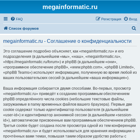
megainformatic.ru
FAQ
Регистрация
Вход
П
Список форумов
о
megainformatic.ru - Соглашение о конфиденциальности
и
с
Это соглашение подробно объясняет, как «megainformatic.ru» и его
подразделения (в дальнейшем «мы», «наш», «megainformatic.ru»,
к
«https://megainformatic.ru/forum») и phpBB (в дальнейшем «они»,
«программное обеспечение phpBB», «www.phpbb.com», «phpBB Limited»,
«phpBB Teams») используют информацию, полученную во время любой из
ваших пользовательских сессий (в дальнейшем «ваша информация»).
Ваша информация собирается двумя способами. Во-первых, просмотр
«megainformatic.ru» приведёт к созданию программным обеспечением
phpBB определённого числа cookies (небольшие текстовые файлы,
загружаемые в папку временных файлов вашего браузера). Первые две
cookie содержат только идентификатор пользователя (в дальнейшем
«user-id») и идентификатор анонимной сессии (в дальнейшем «session-
id»), автоматически присвоенные вам программным обеспечением phpBB.
Третья cookie будет создана после просмотра одной из тем конференции
«megainformatic.ru» и будет использоваться для хранения информации о
прочтённых вами темах, повышая таким образом удобство работы с