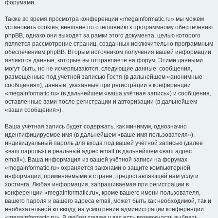
форумами.
Также во время просмотра конференции «megainformatic.ru» мы можем
установить cookies, внешние по отношению к программному обеспечению
phpBB, однако они выходят за рамки этого документа, целью которого
является рассмотрение страниц, созданных исключительно программным
обеспечением phpBB. Вторым источником получения вашей информации
являются данные, которые вы отправляете на форум. Этими данными
могут быть, но не исчерпываются, следующие данные: сообщения,
размещённые под учётной записью Гостя (в дальнейшем «анонимные
сообщения»), данные, указанные при регистрации в конференции
«megainformatic.ru» (в дальнейшем «ваша учётная запись») и сообщения,
оставленные вами после регистрации и авторизации (в дальнейшем
«ваши сообщения»).
Ваша учётная запись будет содержать, как минимум, однозначно
идентифицируемое имя (в дальнейшем «ваше имя пользователя»),
индивидуальный пароль для входа под вашей учётной записью (далее
«ваш пароль») и реальный адрес email (в дальнейшем «ваш адрес
email»). Ваша информация из вашей учётной записи на форумах
«megainformatic.ru» охраняется законами о защите компьютерной
информации, применяемыми в стране, предоставляющей нам услуги
хостинга. Любая информация, запрашиваемая при регистрации в
конференции «megainformatic.ru», кроме вашего имени пользователя,
вашего пароля и вашего адреса email, может быть как необходимой, так и
необязательной ко вводу, на усмотрение администрации конференции
«megainformatic.ru». В любом случае у вас есть возможность выбрать,