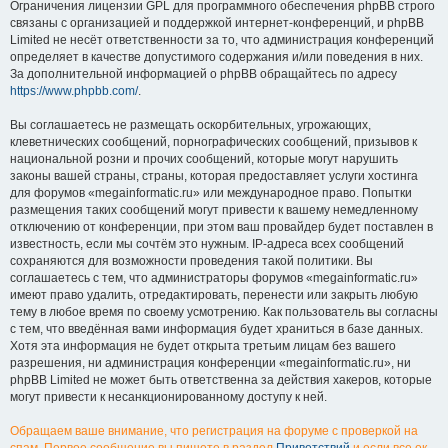
Ограничения лицензии GPL для программного обеспечения phpBB строго
связаны с организацией и поддержкой интернет-конференций, и phpBB
Limited не несёт ответственности за то, что администрация конференций
определяет в качестве допустимого содержания и/или поведения в них.
За дополнительной информацией о phpBB обращайтесь по адресу
https://www.phpbb.com/
.
Вы соглашаетесь не размещать оскорбительных, угрожающих,
клеветнических сообщений, порнографических сообщений, призывов к
национальной розни и прочих сообщений, которые могут нарушить
законы вашей страны, страны, которая предоставляет услуги хостинга
для форумов «megainformatic.ru» или международное право. Попытки
размещения таких сообщений могут привести к вашему немедленному
отключению от конференции, при этом ваш провайдер будет поставлен в
известность, если мы сочтём это нужным. IP-адреса всех сообщений
сохраняются для возможности проведения такой политики. Вы
соглашаетесь с тем, что администраторы форумов «megainformatic.ru»
имеют право удалить, отредактировать, перенести или закрыть любую
тему в любое время по своему усмотрению. Как пользователь вы согласны
с тем, что введённая вами информация будет храниться в базе данных.
Хотя эта информация не будет открыта третьим лицам без вашего
разрешения, ни администрация конференции «megainformatic.ru», ни
phpBB Limited не может быть ответственна за действия хакеров, которые
могут привести к несанкционированному доступу к ней.
Обращаем ваше внимание, что регистрация на форуме с проверкой на