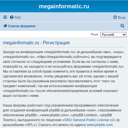
megainformatic.ru
FAQ
Вход
П
Список форумов
о
Язык:
и
megainformatic.ru - Регистрация
с
Заходя на конференцию «megainformatic.ru» (в дальнейшем «мы», «наш»,
к
«megainformatic.ru», «https://megainformatic.ru/forum»), вы подтверждаете
своё согласие со следующими условиями. Если вы не согласны с ними,
пожалуйста, не заходите и не пользуйтесь форумами «megainformatic.ru».
Мы оставляем за собой право изменять эти правила в любое время и
сделаем всё возможное, чтобы уведомить вас об этом, однако с вашей
стороны было бы разумным регулярно просматривать этот текст на
предмет изменений, так как использование конференции
«megainformatic.ru» после обновления/исправления условий означает
ваше согласие с ними.
Наши форумы работают под управлением программного обеспечения
для создания конференций phpBB (в дальнейшем «они», «программное
обеспечение phpBB», «www.phpbb.com», «phpBB Limited», «phpBB
Teams»), выпущенного по лицензии «
GNU General Public License v2
» (в
дальнейшем «GPL»). Скачать его можно по адресу
www.phpbb.com
.