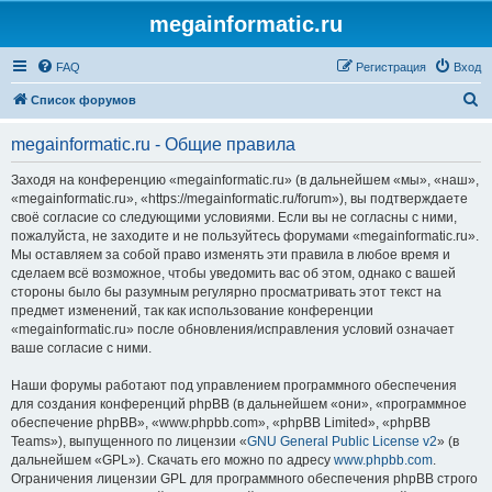
megainformatic.ru
FAQ
Регистрация
Вход
П
Список форумов
о
megainformatic.ru - Общие правила
и
с
Заходя на конференцию «megainformatic.ru» (в дальнейшем «мы», «наш»,
«megainformatic.ru», «https://megainformatic.ru/forum»), вы подтверждаете
к
своё согласие со следующими условиями. Если вы не согласны с ними,
пожалуйста, не заходите и не пользуйтесь форумами «megainformatic.ru».
Мы оставляем за собой право изменять эти правила в любое время и
сделаем всё возможное, чтобы уведомить вас об этом, однако с вашей
стороны было бы разумным регулярно просматривать этот текст на
предмет изменений, так как использование конференции
«megainformatic.ru» после обновления/исправления условий означает
ваше согласие с ними.
Наши форумы работают под управлением программного обеспечения
для создания конференций phpBB (в дальнейшем «они», «программное
обеспечение phpBB», «www.phpbb.com», «phpBB Limited», «phpBB
Teams»), выпущенного по лицензии «
GNU General Public License v2
» (в
дальнейшем «GPL»). Скачать его можно по адресу
www.phpbb.com
.
Ограничения лицензии GPL для программного обеспечения phpBB строго