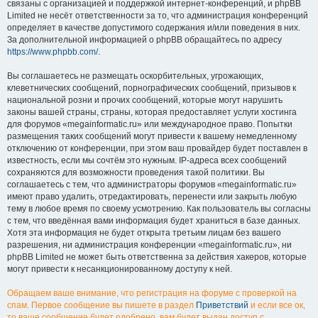
связаны с организацией и поддержкой интернет-конференций, и phpBB
Limited не несёт ответственности за то, что администрация конференций
определяет в качестве допустимого содержания и/или поведения в них.
За дополнительной информацией о phpBB обращайтесь по адресу
https://www.phpbb.com/
.
Вы соглашаетесь не размещать оскорбительных, угрожающих,
клеветнических сообщений, порнографических сообщений, призывов к
национальной розни и прочих сообщений, которые могут нарушить
законы вашей страны, страны, которая предоставляет услуги хостинга
для форумов «megainformatic.ru» или международное право. Попытки
размещения таких сообщений могут привести к вашему немедленному
отключению от конференции, при этом ваш провайдер будет поставлен в
известность, если мы сочтём это нужным. IP-адреса всех сообщений
сохраняются для возможности проведения такой политики. Вы
соглашаетесь с тем, что администраторы форумов «megainformatic.ru»
имеют право удалить, отредактировать, перенести или закрыть любую
тему в любое время по своему усмотрению. Как пользователь вы согласны
с тем, что введённая вами информация будет храниться в базе данных.
Хотя эта информация не будет открыта третьим лицам без вашего
разрешения, ни администрация конференции «megainformatic.ru», ни
phpBB Limited не может быть ответственна за действия хакеров, которые
могут привести к несанкционированному доступу к ней.
Обращаем ваше внимание, что регистрация на форуме с проверкой на
спам. Первое сообщение вы пишете в раздел
Приветствий
и если все ок,
то ваше сообщение будет одобрено, вам будет выдан доступ с