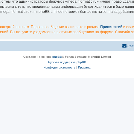
с тем, что администраторы форумов «megainformatic.ru» имеют право удалит
согласны с тем, что введённая вами информация будет храниться в базе дан
gainformatic.ru», ни phpBB Limited не может быть ответственна за действи
роверкой на спам. Первое сообщение вы пишете в раздел
Приветствий
и если
ений. Вы получите уведомление в личных сообщениях на форуме. Спасибо за
Свя
Создано на основе
phpBB
® Forum Software © phpBB Limited
Русская поддержка phpBB
Конфиденциальность
|
Правила