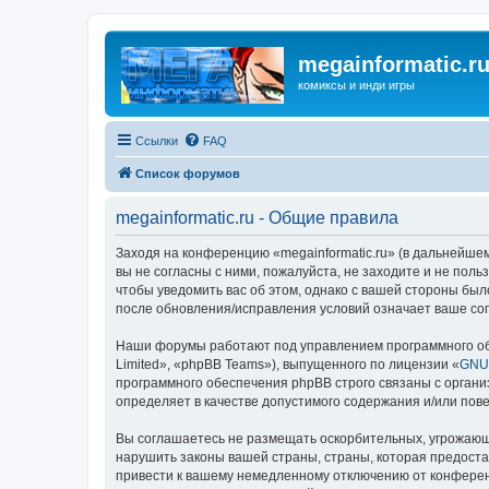
megainformatic.r
комиксы и инди игры
Ссылки
FAQ
Список форумов
megainformatic.ru - Общие правила
Заходя на конференцию «megainformatic.ru» (в дальнейшем 
вы не согласны с ними, пожалуйста, не заходите и не пол
чтобы уведомить вас об этом, однако с вашей стороны был
после обновления/исправления условий означает ваше сог
Наши форумы работают под управлением программного об
Limited», «phpBB Teams»), выпущенного по лицензии «
GNU 
программного обеспечения phpBB строго связаны с органи
определяет в качестве допустимого содержания и/или по
Вы соглашаетесь не размещать оскорбительных, угрожающ
нарушить законы вашей страны, страны, которая предоста
привести к вашему немедленному отключению от конференц