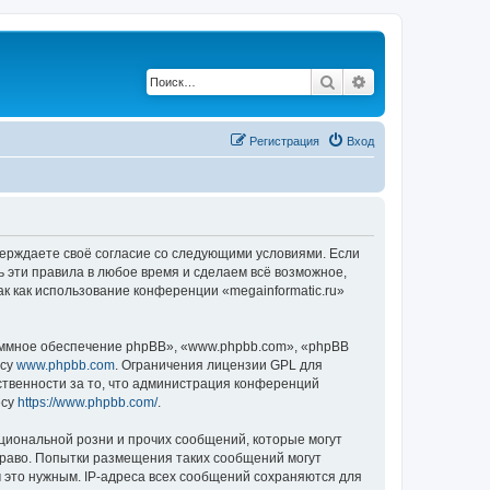
Поиск
Расширенный по
Регистрация
Вход
дтверждаете своё согласие со следующими условиями. Если
ь эти правила в любое время и сделаем всё возможное,
ак как использование конференции «megainformatic.ru»
ммное обеспечение phpBB», «www.phpbb.com», «phpBB
есу
www.phpbb.com
. Ограничения лицензии GPL для
ственности за то, что администрация конференций
есу
https://www.phpbb.com/
.
циональной розни и прочих сообщений, которые могут
право. Попытки размещения таких сообщений могут
 это нужным. IP-адреса всех сообщений сохраняются для