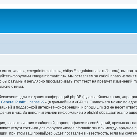
u
«мы», «наш», «megainformatic.ru», «https://megainformatic.ru/forum»), вы по
ьзуйтесь форумами «megainformatic.ru». Мы оставляем за собой право изменят
о бы разумным регулярно просматривать этот текст на предмет изменений, т
ласие с ними.
еспечения для создания конференций phpBB (в дальнейшем «они», «програ
General Public License v2
» (в дальнейшем «GPL»). Скачать его можно по адр
зацией и поддержкой интернет-конференций, и phpBB Limited не несёт ответ
ведения в них. За дополнительной информацией о phpBB обращайтесь по адр
их, клеветнических сообщений, порнографических сообщений, призывов к на
вляет услуги хостинга для форумов «megainformatic.ru» или международное 
ии, при этом ваш провайдер будет поставлен в известность, если мы сочтём