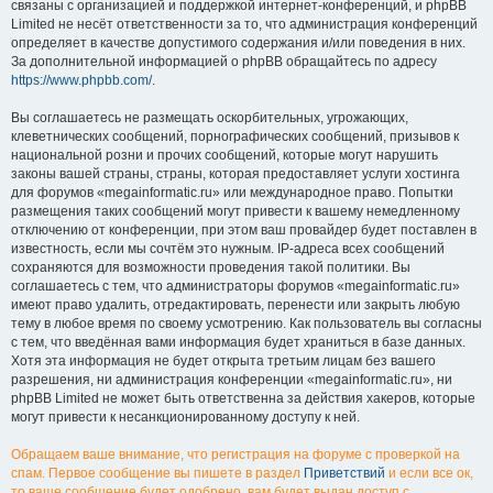
связаны с организацией и поддержкой интернет-конференций, и phpBB
Limited не несёт ответственности за то, что администрация конференций
определяет в качестве допустимого содержания и/или поведения в них.
За дополнительной информацией о phpBB обращайтесь по адресу
https://www.phpbb.com/
.
Вы соглашаетесь не размещать оскорбительных, угрожающих,
клеветнических сообщений, порнографических сообщений, призывов к
национальной розни и прочих сообщений, которые могут нарушить
законы вашей страны, страны, которая предоставляет услуги хостинга
для форумов «megainformatic.ru» или международное право. Попытки
размещения таких сообщений могут привести к вашему немедленному
отключению от конференции, при этом ваш провайдер будет поставлен в
известность, если мы сочтём это нужным. IP-адреса всех сообщений
сохраняются для возможности проведения такой политики. Вы
соглашаетесь с тем, что администраторы форумов «megainformatic.ru»
имеют право удалить, отредактировать, перенести или закрыть любую
тему в любое время по своему усмотрению. Как пользователь вы согласны
с тем, что введённая вами информация будет храниться в базе данных.
Хотя эта информация не будет открыта третьим лицам без вашего
разрешения, ни администрация конференции «megainformatic.ru», ни
phpBB Limited не может быть ответственна за действия хакеров, которые
могут привести к несанкционированному доступу к ней.
Обращаем ваше внимание, что регистрация на форуме с проверкой на
спам. Первое сообщение вы пишете в раздел
Приветствий
и если все ок,
то ваше сообщение будет одобрено, вам будет выдан доступ с