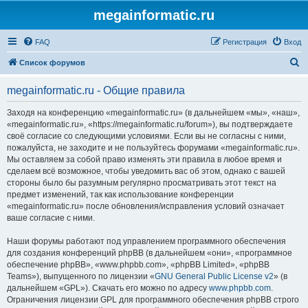
megainformatic.ru
FAQ
Регистрация
Вход
П
Список форумов
о
megainformatic.ru - Общие правила
и
с
Заходя на конференцию «megainformatic.ru» (в дальнейшем «мы», «наш»,
«megainformatic.ru», «https://megainformatic.ru/forum»), вы подтверждаете
к
своё согласие со следующими условиями. Если вы не согласны с ними,
пожалуйста, не заходите и не пользуйтесь форумами «megainformatic.ru».
Мы оставляем за собой право изменять эти правила в любое время и
сделаем всё возможное, чтобы уведомить вас об этом, однако с вашей
стороны было бы разумным регулярно просматривать этот текст на
предмет изменений, так как использование конференции
«megainformatic.ru» после обновления/исправления условий означает
ваше согласие с ними.
Наши форумы работают под управлением программного обеспечения
для создания конференций phpBB (в дальнейшем «они», «программное
обеспечение phpBB», «www.phpbb.com», «phpBB Limited», «phpBB
Teams»), выпущенного по лицензии «
GNU General Public License v2
» (в
дальнейшем «GPL»). Скачать его можно по адресу
www.phpbb.com
.
Ограничения лицензии GPL для программного обеспечения phpBB строго