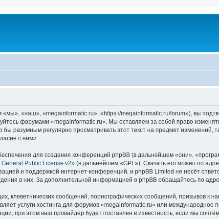
u
«мы», «наш», «megainformatic.ru», «https://megainformatic.ru/forum»), вы по
ьзуйтесь форумами «megainformatic.ru». Мы оставляем за собой право изменят
о бы разумным регулярно просматривать этот текст на предмет изменений, т
ласие с ними.
еспечения для создания конференций phpBB (в дальнейшем «они», «програ
General Public License v2
» (в дальнейшем «GPL»). Скачать его можно по адр
зацией и поддержкой интернет-конференций, и phpBB Limited не несёт ответ
ведения в них. За дополнительной информацией о phpBB обращайтесь по адр
их, клеветнических сообщений, порнографических сообщений, призывов к на
вляет услуги хостинга для форумов «megainformatic.ru» или международное 
ии, при этом ваш провайдер будет поставлен в известность, если мы сочтём