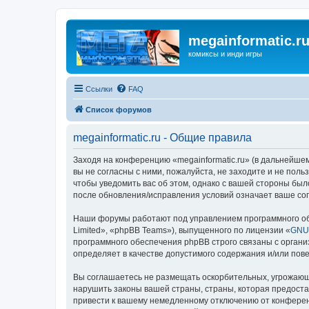
megainformatic.r
комиксы и инди игры
Ссылки
FAQ
Список форумов
megainformatic.ru - Общие правила
Заходя на конференцию «megainformatic.ru» (в дальнейшем 
вы не согласны с ними, пожалуйста, не заходите и не пол
чтобы уведомить вас об этом, однако с вашей стороны был
после обновления/исправления условий означает ваше сог
Наши форумы работают под управлением программного об
Limited», «phpBB Teams»), выпущенного по лицензии «
GNU 
программного обеспечения phpBB строго связаны с органи
определяет в качестве допустимого содержания и/или по
Вы соглашаетесь не размещать оскорбительных, угрожающ
нарушить законы вашей страны, страны, которая предоста
привести к вашему немедленному отключению от конференц