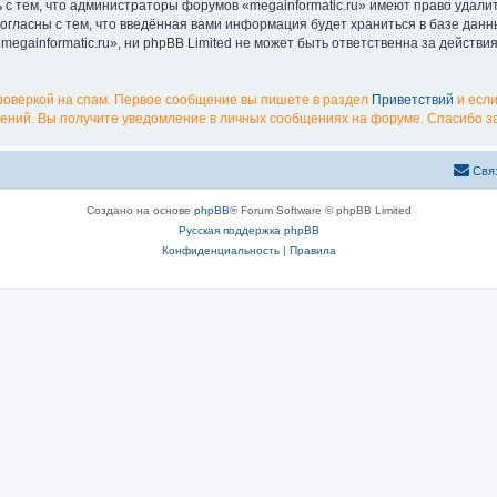
с тем, что администраторы форумов «megainformatic.ru» имеют право удалит
согласны с тем, что введённая вами информация будет храниться в базе дан
gainformatic.ru», ни phpBB Limited не может быть ответственна за действи
роверкой на спам. Первое сообщение вы пишете в раздел
Приветствий
и если
ений. Вы получите уведомление в личных сообщениях на форуме. Спасибо за
Свя
Создано на основе
phpBB
® Forum Software © phpBB Limited
Русская поддержка phpBB
Конфиденциальность
|
Правила