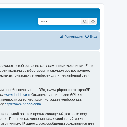
Поиск
Расширенный по
Регистрация
Вход
дтверждаете своё согласие со следующими условиями. Если
ь эти правила в любое время и сделаем всё возможное,
ак как использование конференции «megainformatic.ru»
ммное обеспечение phpBB», «www.phpbb.com», «phpBB
есу
www.phpbb.com
. Ограничения лицензии GPL для
ственности за то, что администрация конференций
есу
https://www.phpbb.com/
.
циональной розни и прочих сообщений, которые могут
право. Попытки размещения таких сообщений могут
 это нужным. IP-адреса всех сообщений сохраняются для