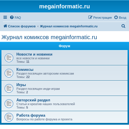
megainformatic.ru
FAQ
Регистрация
Вход
П
Список форумов
Журнал комиксов megainformatic.ru
о
Журнал комиксов megainformatic.ru
и
Форум
с
к
Новости и новинки
все новости и новинки
Темы:
11
Комиксы
Раздел посвящен авторским комиксам
Темы:
22
Игры
Раздел посвящен инди-играм
Темы:
2
Авторский раздел
Статьи и креатив наших пользователей
Темы:
5
Работа форума
Вопросы по работе форума и проекта