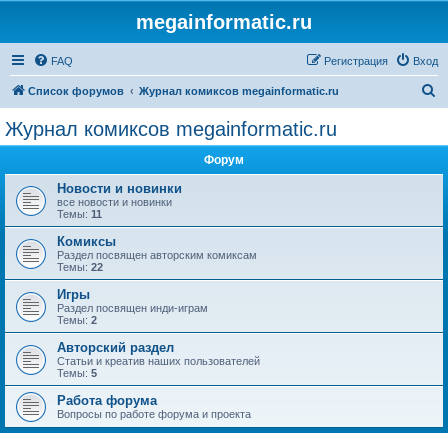
megainformatic.ru
FAQ
Регистрация
Вход
П
Список форумов
Журнал комиксов megainformatic.ru
о
Журнал комиксов megainformatic.ru
и
Форум
с
к
Новости и новинки
все новости и новинки
Темы:
11
Комиксы
Раздел посвящен авторским комиксам
Темы:
22
Игры
Раздел посвящен инди-играм
Темы:
2
Авторский раздел
Статьи и креатив наших пользователей
Темы:
5
Работа форума
Вопросы по работе форума и проекта