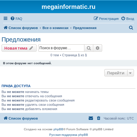
megainformatic.ru
FAQ
Регистрация
Вход
П
Список форумов
Все о комиксах
Предложения
о
Предложения
и
Поиск
Расширенный пои
Новая тема
с
0 тем • Страница
1
из
1
к
В этом форуме нет сообщений.
Перейти
ПРАВА ДОСТУПА
Вы
не можете
начинать темы
Вы
не можете
отвечать на сообщения
Вы
не можете
редактировать свои сообщения
Вы
не можете
удалять свои сообщения
Вы
не можете
добавлять вложения
Список форумов
Часовой пояс:
UTC
Создано на основе
phpBB
® Forum Software © phpBB Limited
Русская поддержка phpBB