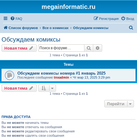
megainformatic.ru
FAQ
Регистрация
Вход
П
Список форумов
Все о комиксах
Обсуждаем комиксы
о
Обсуждаем комиксы
и
Поиск
Расширенный пои
Новая тема
с
1 тема • Страница
1
из
1
к
Темы
Обсуждаем комиксы номера #1 январь 2025
Последнее сообщение
tnxadmin
«
Чт мар 13, 2025 3:29 pm
Новая тема
1 тема • Страница
1
из
1
Перейти
ПРАВА ДОСТУПА
Вы
не можете
начинать темы
Вы
не можете
отвечать на сообщения
Вы
не можете
редактировать свои сообщения
Вы
не можете
удалять свои сообщения