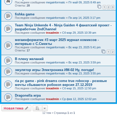
Последнее сообщение
megainformatic
«
Пт май 09, 2025 8:49 am
Ответы:
28
1
2
3
fishka game
Последнее сообщение
megainformatic
«
Пн апр 14, 2025 3:17 pm
Team Ninja Unkende 4 - Ninja Gaiden 4 фанатский проект -
разработчик 2ndChannel
Последнее сообщение
tnxadmin
«
Сб мар 29, 2025 10:39 am
мегаинформатик #3 март 2025 журнал комиксов -
интервью с С.Смекты
Последнее сообщение
megainformatic
«
Вс мар 23, 2025 5:41 pm
Ответы:
17
1
2
В плену желаний
Последнее сообщение
megainformatic
«
Вс мар 23, 2025 3:59 pm
эмулятор игры Электроника ИМ-02 Ну, погоди!
Последнее сообщение
megainformatic
«
Вс мар 23, 2025 3:55 pm
ria pc game - pink dreams come true robocop - розовые
мечты сбываются робокоп версия 27.12.2019
Последнее сообщение
tnxadmin
«
Сб мар 15, 2025 12:50 pm
Dragonella игра
Последнее сообщение
tnxadmin
«
Ср фев 12, 2025 12:02 pm
Новая тема
12 тем • Страница
1
из
1