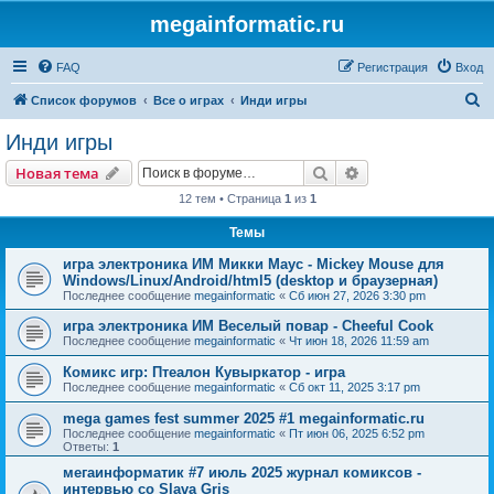
megainformatic.ru
FAQ
Регистрация
Вход
П
Список форумов
Все о играх
Инди игры
о
Инди игры
и
Поиск
Расширенный пои
Новая тема
с
12 тем • Страница
1
из
1
к
Темы
игра электроника ИМ Микки Маус - Mickey Mouse для
Windows/Linux/Android/html5 (desktop и браузерная)
Последнее сообщение
megainformatic
«
Сб июн 27, 2026 3:30 pm
игра электроника ИМ Веселый повар - Cheeful Cook
Последнее сообщение
megainformatic
«
Чт июн 18, 2026 11:59 am
Комикс игр: Птеалон Кувыркатор - игра
Последнее сообщение
megainformatic
«
Сб окт 11, 2025 3:17 pm
mega games fest summer 2025 #1 megainformatic.ru
Последнее сообщение
megainformatic
«
Пт июн 06, 2025 6:52 pm
Ответы:
1
мегаинформатик #7 июль 2025 журнал комиксов -
интервью со Slava Gris