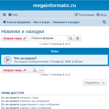
megainformatic.ru
FAQ
Регистрация
Вход
П
Список форумов
Все о играх
Новинки и находки
о
Новинки и находки
и
Поиск
Расширенный пои
Новая тема
с
1 тема • Страница
1
из
1
к
Темы
Что за игруха?
Последнее сообщение
kent
«
Сб мар 22, 2025 12:20 pm
Новая тема
1 тема • Страница
1
из
1
Перейти
ПРАВА ДОСТУПА
Вы
не можете
начинать темы
Вы
не можете
отвечать на сообщения
Вы
не можете
редактировать свои сообщения
Вы
не можете
удалять свои сообщения