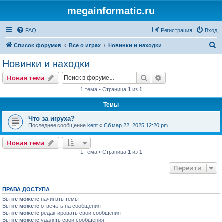
megainformatic.ru
FAQ
Регистрация
Вход
П
Список форумов
Все о играх
Новинки и находки
о
Новинки и находки
и
Поиск
Расширенный пои
Новая тема
с
1 тема • Страница
1
из
1
к
Темы
Что за игруха?
Последнее сообщение
kent
«
Сб мар 22, 2025 12:20 pm
Новая тема
1 тема • Страница
1
из
1
Перейти
ПРАВА ДОСТУПА
Вы
не можете
начинать темы
Вы
не можете
отвечать на сообщения
Вы
не можете
редактировать свои сообщения
Вы
не можете
удалять свои сообщения