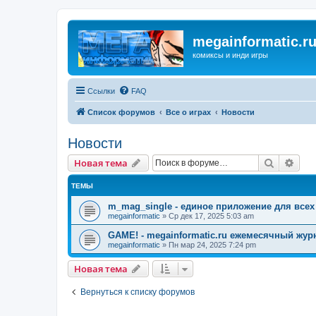
megainformatic.r
комиксы и инди игры
Ссылки
FAQ
Список форумов
Все о играх
Новости
Новости
Поиск
Рас
Новая тема
ТЕМЫ
m_mag_single - единое приложение для все
megainformatic
»
Ср дек 17, 2025 5:03 am
GAME! - megainformatic.ru ежемесячный жур
megainformatic
»
Пн мар 24, 2025 7:24 pm
Новая тема
Вернуться к списку форумов