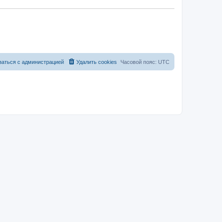
заться с администрацией
Удалить cookies
Часовой пояс:
UTC