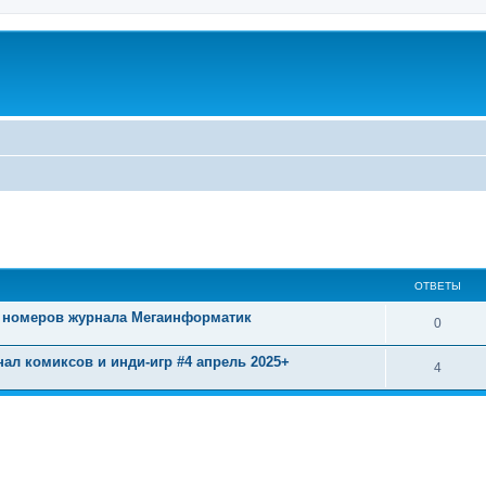
u
ширенный поиск
ОТВЕТЫ
х номеров журнала Мегаинформатик
0
нал комиксов и инди-игр #4 апрель 2025+
4