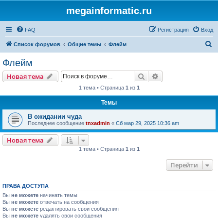
megainformatic.ru
FAQ
Регистрация
Вход
П
Список форумов
Общие темы
Флейм
о
Флейм
и
Поиск
Расширенный пои
Новая тема
с
1 тема • Страница
1
из
1
к
Темы
В ожидании чуда
Последнее сообщение
tnxadmin
«
Сб мар 29, 2025 10:36 am
Новая тема
1 тема • Страница
1
из
1
Перейти
ПРАВА ДОСТУПА
Вы
не можете
начинать темы
Вы
не можете
отвечать на сообщения
Вы
не можете
редактировать свои сообщения
Вы
не можете
удалять свои сообщения