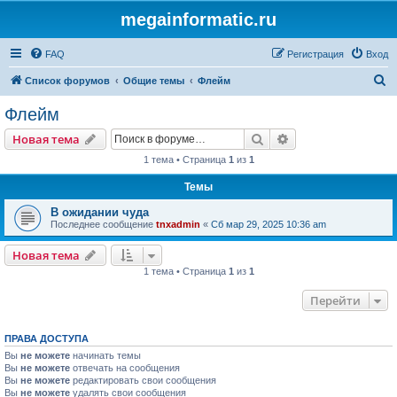
megainformatic.ru
FAQ
Регистрация
Вход
П
Список форумов
Общие темы
Флейм
о
Флейм
и
Поиск
Расширенный пои
Новая тема
с
1 тема • Страница
1
из
1
к
Темы
В ожидании чуда
Последнее сообщение
tnxadmin
«
Сб мар 29, 2025 10:36 am
Новая тема
1 тема • Страница
1
из
1
Перейти
ПРАВА ДОСТУПА
Вы
не можете
начинать темы
Вы
не можете
отвечать на сообщения
Вы
не можете
редактировать свои сообщения
Вы
не можете
удалять свои сообщения