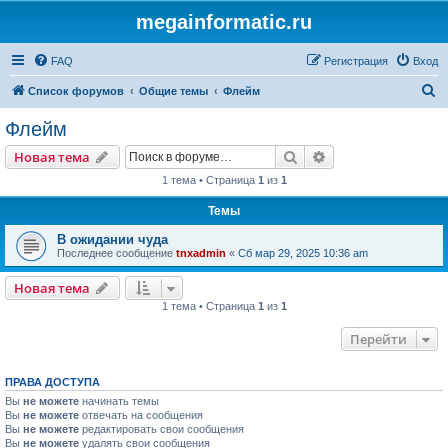
megainformatic.ru
FAQ
Регистрация
Вход
П
Список форумов
Общие темы
Флейм
о
Флейм
и
Поиск
Расширенный пои
Новая тема
с
1 тема • Страница
1
из
1
к
Темы
В ожидании чуда
Последнее сообщение
tnxadmin
«
Сб мар 29, 2025 10:36 am
Новая тема
1 тема • Страница
1
из
1
Перейти
ПРАВА ДОСТУПА
Вы
не можете
начинать темы
Вы
не можете
отвечать на сообщения
Вы
не можете
редактировать свои сообщения
Вы
не можете
удалять свои сообщения