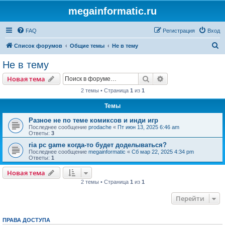
megainformatic.ru
FAQ
Регистрация
Вход
П
Список форумов
Общие темы
Не в тему
о
Не в тему
и
Поиск
Расширенный пои
Новая тема
с
2 темы • Страница
1
из
1
к
Темы
Разное не по теме комиксов и инди игр
Последнее сообщение
prodache
«
Пт июн 13, 2025 6:46 am
Ответы:
3
ria pc game когда-то будет доделываться?
Последнее сообщение
megainformatic
«
Сб мар 22, 2025 4:34 pm
Ответы:
1
Новая тема
2 темы • Страница
1
из
1
Перейти
ПРАВА ДОСТУПА