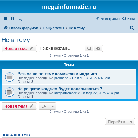
megainformatic.ru
FAQ
Регистрация
Вход
П
Список форумов
Общие темы
Не в тему
о
Не в тему
и
Поиск
Расширенный пои
Новая тема
с
2 темы • Страница
1
из
1
к
Темы
Разное не по теме комиксов и инди игр
Последнее сообщение
prodache
«
Пт июн 13, 2025 6:46 am
Ответы:
3
ria pc game когда-то будет доделываться?
Последнее сообщение
megainformatic
«
Сб мар 22, 2025 4:34 pm
Ответы:
1
Новая тема
2 темы • Страница
1
из
1
Перейти
ПРАВА ДОСТУПА