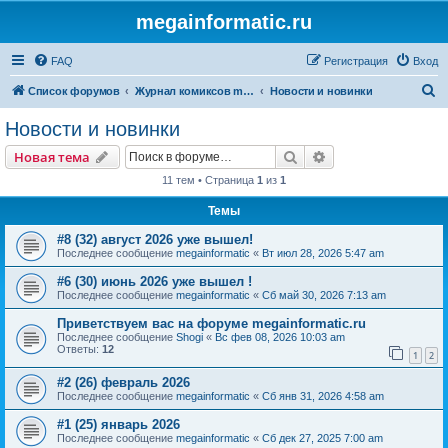
megainformatic.ru
FAQ
Регистрация
Вход
П
Список форумов
Журнал комиксов megainformatic.ru
Новости и новинки
о
Новости и новинки
и
Поиск
Расширенный пои
Новая тема
с
11 тем • Страница
1
из
1
к
Темы
#8 (32) август 2026 уже вышел!
Последнее сообщение
megainformatic
«
Вт июл 28, 2026 5:47 am
#6 (30) июнь 2026 уже вышел !
Последнее сообщение
megainformatic
«
Сб май 30, 2026 7:13 am
Приветствуем вас на форуме megainformatic.ru
Последнее сообщение
Shogi
«
Вс фев 08, 2026 10:03 am
Ответы:
12
1
2
#2 (26) февраль 2026
Последнее сообщение
megainformatic
«
Сб янв 31, 2026 4:58 am
#1 (25) январь 2026
Последнее сообщение
megainformatic
«
Сб дек 27, 2025 7:00 am