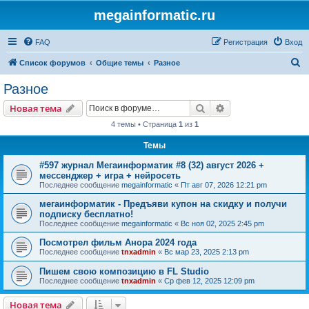
megainformatic.ru
FAQ
Регистрация
Вход
П
Список форумов
Общие темы
Разное
о
Разное
и
Поиск
Расширенный пои
Новая тема
с
4 темы • Страница
1
из
1
к
Темы
#597 журнал Мегаинформатик #8 (32) август 2026 +
мессенджер + игра + нейросеть
Последнее сообщение
megainformatic
«
Пт авг 07, 2026 12:21 pm
мегаинформатик - Предъяви купон на скидку и получи
подписку бесплатно!
Последнее сообщение
megainformatic
«
Вс ноя 02, 2025 2:45 pm
Посмотрел фильм Анора 2024 года
Последнее сообщение
tnxadmin
«
Вс мар 23, 2025 2:13 pm
Пишем свою композицию в FL Studio
Последнее сообщение
tnxadmin
«
Ср фев 12, 2025 12:09 pm
Новая тема