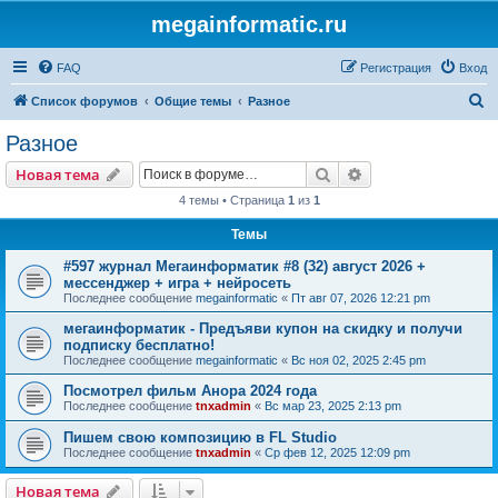
megainformatic.ru
FAQ
Регистрация
Вход
П
Список форумов
Общие темы
Разное
о
Разное
и
Поиск
Расширенный пои
Новая тема
с
4 темы • Страница
1
из
1
к
Темы
#597 журнал Мегаинформатик #8 (32) август 2026 +
мессенджер + игра + нейросеть
Последнее сообщение
megainformatic
«
Пт авг 07, 2026 12:21 pm
мегаинформатик - Предъяви купон на скидку и получи
подписку бесплатно!
Последнее сообщение
megainformatic
«
Вс ноя 02, 2025 2:45 pm
Посмотрел фильм Анора 2024 года
Последнее сообщение
tnxadmin
«
Вс мар 23, 2025 2:13 pm
Пишем свою композицию в FL Studio
Последнее сообщение
tnxadmin
«
Ср фев 12, 2025 12:09 pm
Новая тема