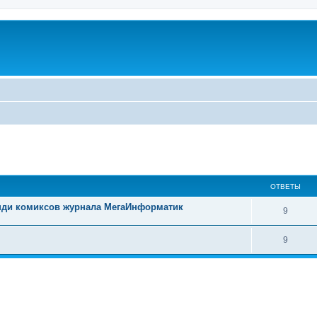
u
ширенный поиск
ОТВЕТЫ
инди комиксов журнала МегаИнформатик
9
9