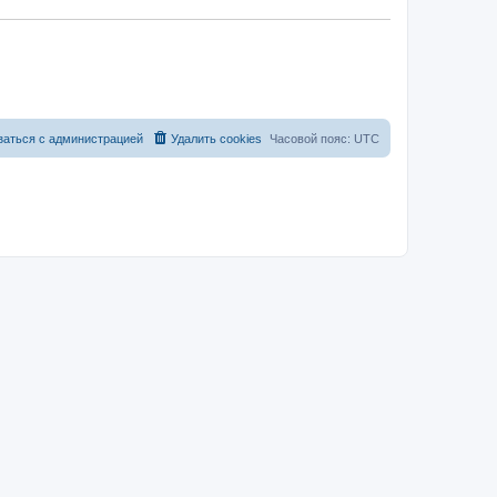
заться с администрацией
Удалить cookies
Часовой пояс:
UTC