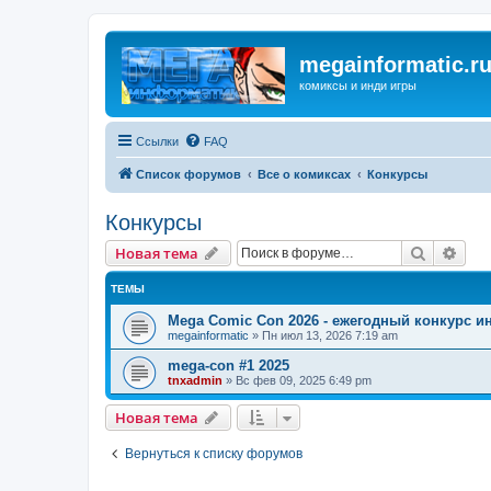
megainformatic.r
комиксы и инди игры
Ссылки
FAQ
Список форумов
Все о комиксах
Конкурсы
Конкурсы
Поиск
Рас
Новая тема
ТЕМЫ
Mega Comic Con 2026 - ежегодный конкурс 
megainformatic
»
Пн июл 13, 2026 7:19 am
mega-con #1 2025
tnxadmin
»
Вс фев 09, 2025 6:49 pm
Новая тема
Вернуться к списку форумов