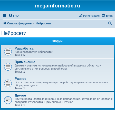
megainformatic.ru
FAQ
Регистрация
Вход
П
Список форумов
Нейросети
о
Нейросети
и
Форум
с
к
Разработка
Все о разработке нейросетей
Темы:
5
Применение
Делимся опытом использования нейросетей в разных областях и
связанные с этим вопросы и проблемы.
Темы:
1
Разное
Все, что не вошло в разделы про разработку и применение нейросетей
обсуждаем здесь.
Темы:
1
Другое
Другие нестандартные и необычные направления, которые не относятся к
разделам Разработка, Применение и Разное.
Темы:
1