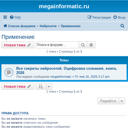
megainformatic.ru
FAQ
Регистрация
Вход
П
Список форумов
Нейросети
Применение
о
Применение
и
Поиск
Расширенный пои
Новая тема
с
1 тема • Страница
1
из
1
к
Темы
Все секреты нейросетей. Оцифровка сознания. книга,
2026
Последнее сообщение
megainformatic
«
Пт янв 16, 2026 3:17 pm
Новая тема
1 тема • Страница
1
из
1
Перейти
ПРАВА ДОСТУПА
Вы
не можете
начинать темы
Вы
не можете
отвечать на сообщения
Вы
не можете
редактировать свои сообщения