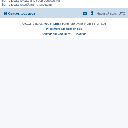
Вы
не можете
удалять свои сообщения
Вы
не можете
добавлять вложения
Список форумов
Часовой пояс:
UTC
Создано на основе
phpBB
® Forum Software © phpBB Limited
Русская поддержка phpBB
Конфиденциальность
|
Правила