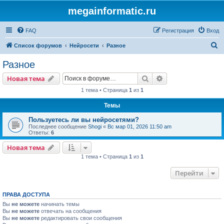
megainformatic.ru
FAQ
Регистрация
Вход
П
Список форумов
Нейросети
Разное
о
Разное
и
Поиск
Расширенный пои
Новая тема
с
1 тема • Страница
1
из
1
к
Темы
Пользуетесь ли вы нейросетями?
Последнее сообщение
Shogi
«
Вс мар 01, 2026 11:50 am
Ответы:
6
Новая тема
1 тема • Страница
1
из
1
Перейти
ПРАВА ДОСТУПА
Вы
не можете
начинать темы
Вы
не можете
отвечать на сообщения
Вы
не можете
редактировать свои сообщения