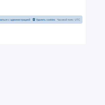
заться с администрацией
Удалить cookies
Часовой пояс:
UTC