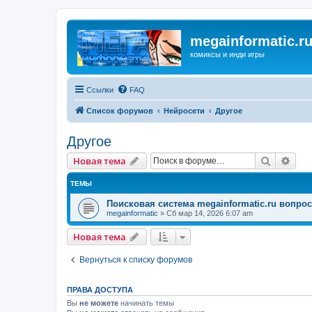
megainformatic.r
комиксы и инди игры
Ссылки
FAQ
Список форумов
Нейросети
Другое
Другое
Поиск
Рас
Новая тема
ТЕМЫ
Поисковая система megainformatic.ru вопро
megainformatic
»
Сб мар 14, 2026 6:07 am
Новая тема
Вернуться к списку форумов
ПРАВА ДОСТУПА
Вы
не можете
начинать темы