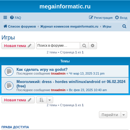
megainformatic.ru
FAQ
Регистрация
Вход
П
Список форумов
Журнал комиксов megainformatic.ru
Игры
о
Игры
и
Поиск
Расширенный пои
Новая тема
с
2 темы • Страница
1
из
1
к
Темы
Как сделать игру на godot?
Последнее сообщение
tnxadmin
«
Чт мар 13, 2025 3:21 pm
Многоликий: dress - hordes win/linux/android от 06.02.2024
(free)
Последнее сообщение
tnxadmin
«
Вс фев 23, 2025 10:40 am
Новая тема
2 темы • Страница
1
из
1
Перейти
ПРАВА ДОСТУПА